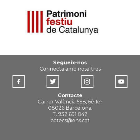
Segueix-nos
Connecta amb nosaltres
Contacte
Carrer València 558, 6è 1er
08026 Barcelona.
T. 932 691 042
batecs@ens.cat