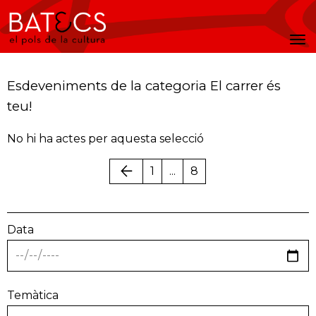
Batecs
Men
Esdeveniments de la categoria El carrer és
teu!
No hi ha actes per aquesta selecció
1
...
8
Anterior
Data
Temàtica