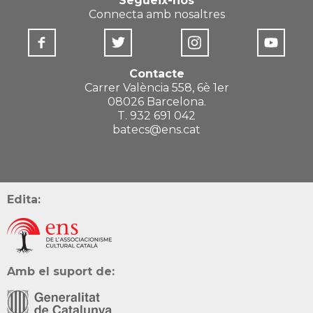
Segueix-nos
Connecta amb nosaltres
Contacte
Carrer València 558, 6è 1er
08026 Barcelona.
T. 932 691 042
batecs@ens.cat
Edita:
Amb el suport de: