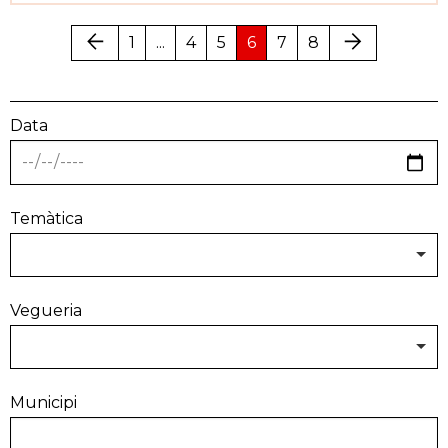
1
...
4
5
6
7
8
Anterior
Següent
Data
Temàtica
Vegueria
Municipi