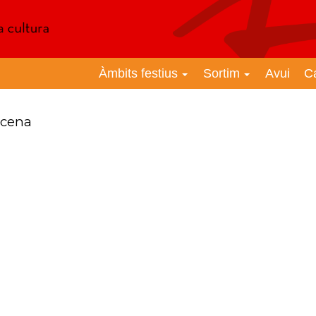
Àmbits festius
Sortim
Avui
C
scena