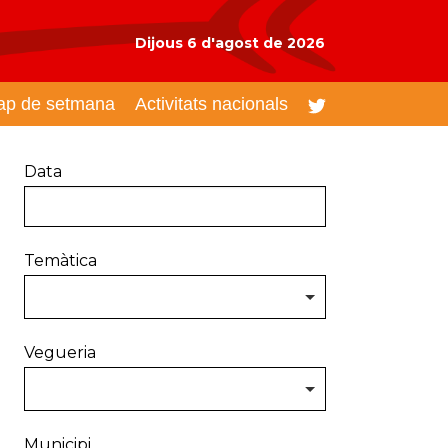
Dijous 6 d'agost de 2026
ap de setmana
Activitats nacionals
Data
Temàtica
Vegueria
Municipi