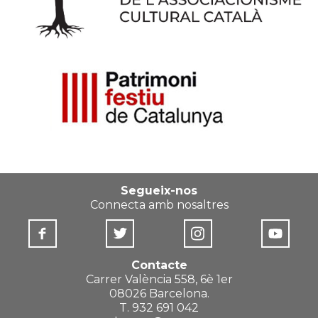
Segueix-nos
Connecta amb nosaltres
Contacte
Carrer València 558, 6è 1er
08026 Barcelona.
T. 932 691 042