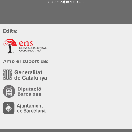
batecs@ens.cat
Edita:
Amb el suport de: