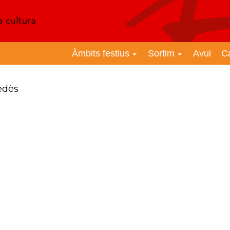
Àmbits festius
Sortim
Avui
C
edès