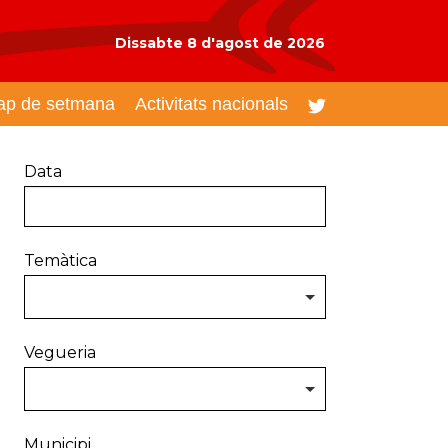
Dissabte 8 d'agost de 2026
ap de setmana
Activitats nacionals
Data
Temàtica
Vegueria
Municipi