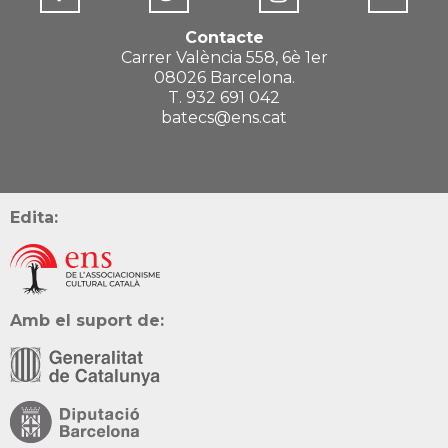
Contacte
Carrer València 558, 6è 1er
08026 Barcelona.
T. 932 691 042
batecs@ens.cat
Edita:
Amb el suport de: