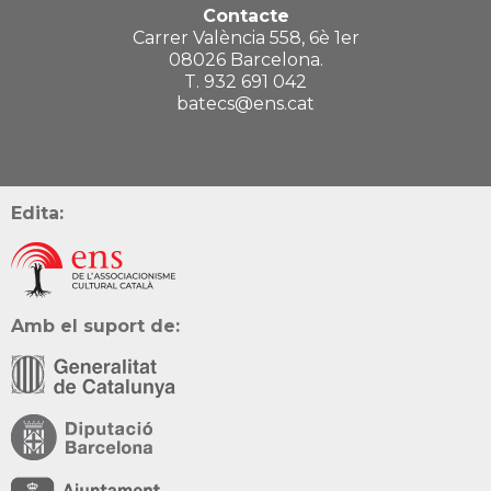
Contacte
Carrer València 558, 6è 1er
08026 Barcelona.
T. 932 691 042
batecs@ens.cat
Edita:
Amb el suport de: