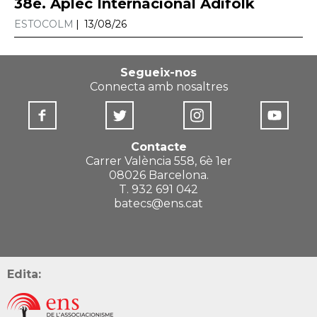
38è. Aplec Internacional Adifolk
ESTOCOLM
13/08/26
Segueix-nos
Connecta amb nosaltres
Contacte
Carrer València 558, 6è 1er
08026 Barcelona.
T. 932 691 042
batecs@ens.cat
Edita: