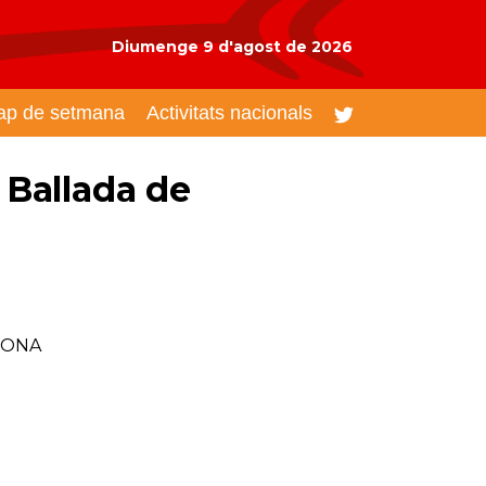
Diumenge 9 d'agost de 2026
ap de setmana
Activitats nacionals
- Ballada de
LSONA