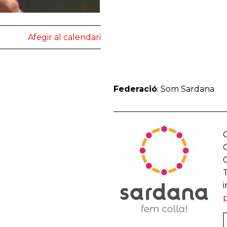
Afegir al calendari
Federació
: Som Sardana
C
T
p