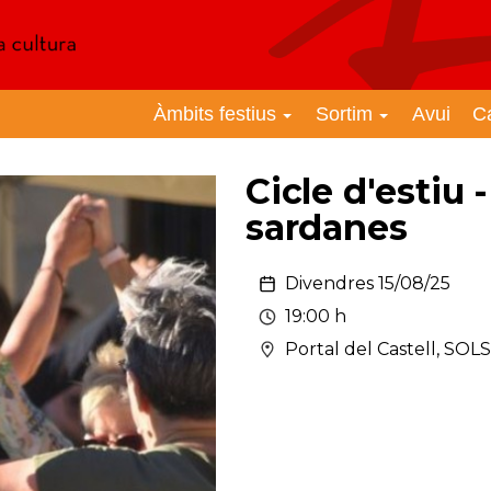
Àmbits festius
Sortim
Avui
C
Cicle d'estiu 
sardanes
Divendres 15/08/25
19:00 h
Portal del Castell, SO