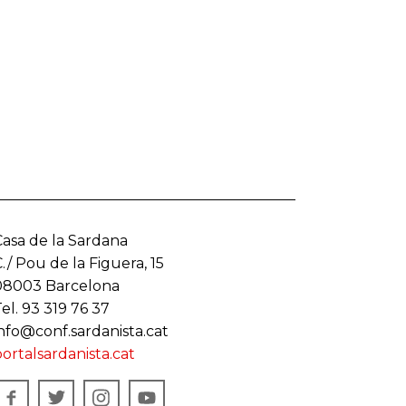
Casa de la Sardana
./ Pou de la Figuera, 15
08003 Barcelona
el. 93 319 76 37
info@conf.sardanista.cat
ortalsardanista.cat