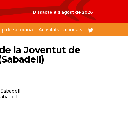
Dissabte 8 d'agost de 2026
ap de setmana
Activitats nacionals
 de la Joventut de
(Sabadell)
 Sabadell
Sabadell