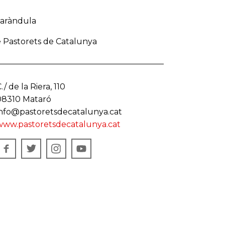
Faràndula
e Pastorets de Catalunya
./ de la Riera, 110
08310 Mataró
info@pastoretsdecatalunya.cat
www.pastoretsdecatalunya.cat