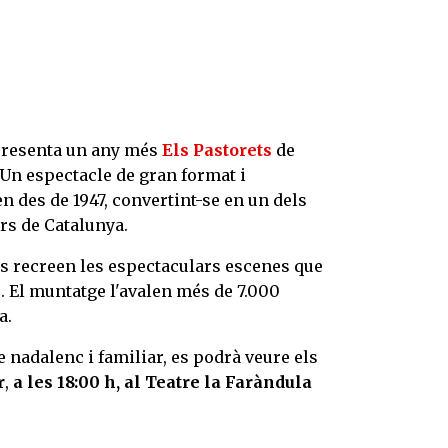
presenta un any més
Els Pastorets
de
 Un espectacle de gran format i
 des de 1947, convertint-se en un dels
s de Catalunya.
ts recreen les espectaculars escenes que
s. El muntatge l'avalen més de 7.000
a.
 nadalenc i familiar, es podrà veure els
r
,
a les 18:00 h, al Teatre la Faràndula