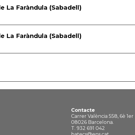
de La Faràndula (Sabadell)
de La Faràndula (Sabadell)
Contacte
Carrer València 558, 6è 1er
08026 Barcelona.
T. 932 691 042
batecs@ens.cat