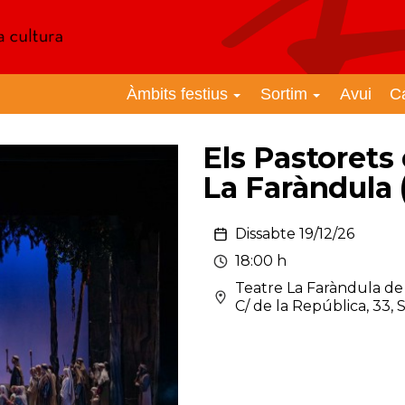
Àmbits festius
Sortim
Avui
C
Els Pastorets
La Faràndula 
Dissabte 19/12/26
18:00 h
Teatre La Faràndula de
C/ de la República, 33, 