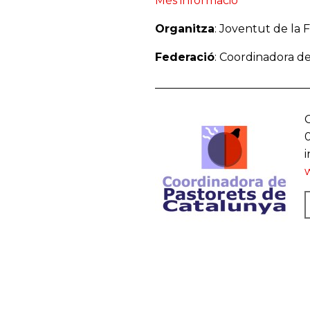
Més informació
Organitza
: Joventut de la 
Federació
: Coordinadora d
C