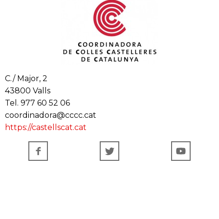
C./ Major, 2
43800 Valls
Tel. 977 60 52 06
coordinadora@cccc.cat
https://castellscat.cat