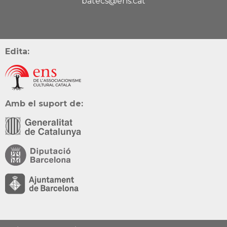
batecs@ens.cat
Edita:
Amb el suport de: