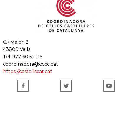
C./ Major, 2
43800 Valls
Tel. 977 60 52 06
coordinadora@cccc.cat
https://castellscat.cat