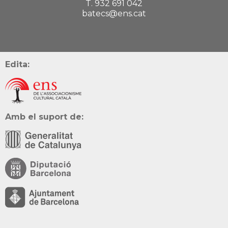
T. 932 691 042
batecs@ens.cat
Edita:
Amb el suport de: