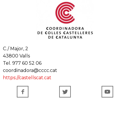
C./ Major, 2
43800 Valls
Tel. 977 60 52 06
coordinadora@cccc.cat
https://castellscat.cat