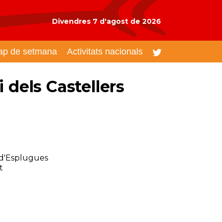
Divendres 7 d'agost de 2026
ap de setmana
Activitats nacionals
 dels Castellers
 d'Esplugues
t