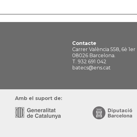
Contacte
Carrer València 558, 6è 1er
08026 Barcelona.
T. 932 691 042
batecs@ens.cat
Amb el suport de: