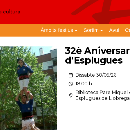
Àmbits festius
Sortim
Avui
C
32è Aniversari
d'Esplugues
Dissabte 30/05/26
18:00 h
Biblioteca Pare Miquel
Esplugues de Llobrega