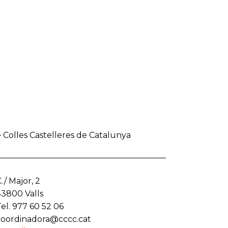
 Colles Castelleres de Catalunya
./ Major, 2
43800 Valls
el. 977 60 52 06
coordinadora@cccc.cat