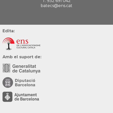
T. 932 691 042
batecs@ens.cat
Edita:
Amb el suport de: