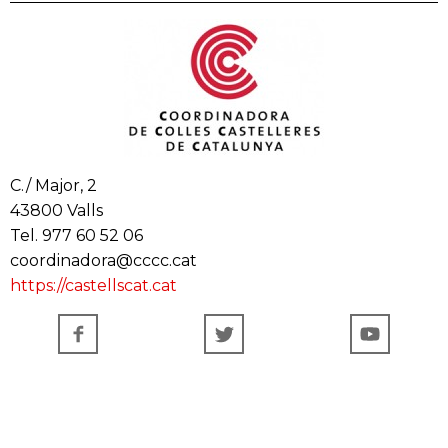
C./ Major, 2
43800 Valls
Tel. 977 60 52 06
coordinadora@cccc.cat
https://castellscat.cat