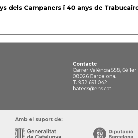
ys dels Campaners i 40 anys de Trabucaire
Contacte
Carrer València 558, 6è 1er
08026 Barcelona.
T. 932 691 042
batecs@ens.cat
Amb el suport de: