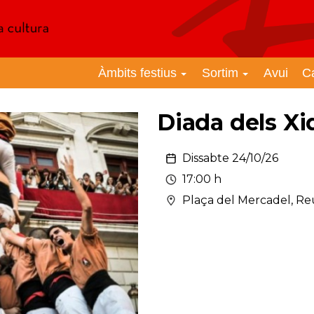
Àmbits festius
Sortim
Avui
C
Diada dels Xi
Dissabte 24/10/26
17:00 h
Plaça del Mercadel, Re