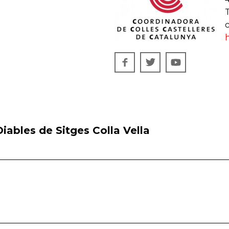
T
h
iables de Sitges Colla Vella