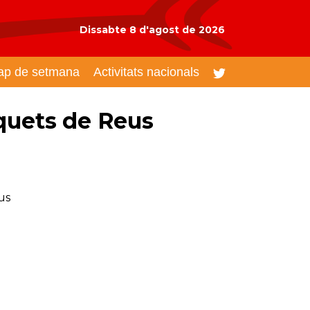
Dissabte 8 d'agost de 2026
ap de setmana
Activitats nacionals
quets de Reus
us