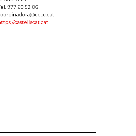
el. 977 60 52 06
coordinadora@cccc.cat
ttps://castellscat.cat