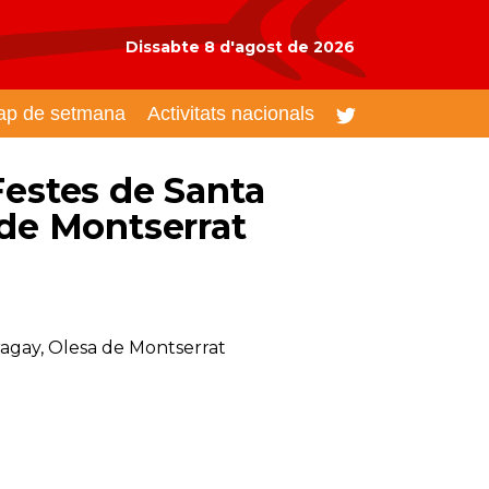
Dissabte 8 d'agost de 2026
ap de setmana
Activitats nacionals
Festes de Santa
 de Montserrat
Aragay, Olesa de Montserrat