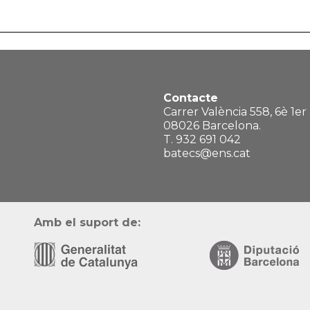
Contacte
Carrer València 558, 6è 1er
08026 Barcelona.
T. 932 691 042
batecs@ens.cat
Amb el suport de: