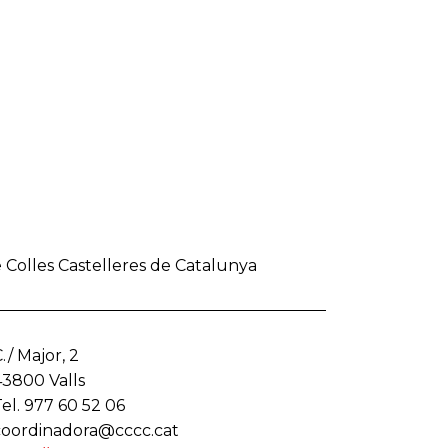
 Colles Castelleres de Catalunya
./ Major, 2
43800 Valls
el. 977 60 52 06
coordinadora@cccc.cat