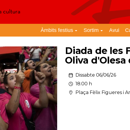
Àmbits festius
Sortim
Avui
C
Diada de les 
Oliva d'Olesa
Dissabte 06/06/26
18:00 h
Plaça Fèlix Figueres i 