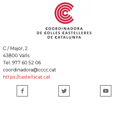
C./ Major, 2
43800 Valls
Tel. 977 60 52 06
coordinadora@cccc.cat
https://castellscat.cat