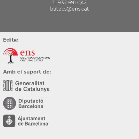
T. 932 691 042
batecs@ens.cat
Edita:
Amb el suport de: