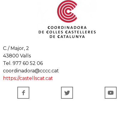
C./ Major, 2
43800 Valls
Tel. 977 60 52 06
coordinadora@cccc.cat
https://castellscat.cat