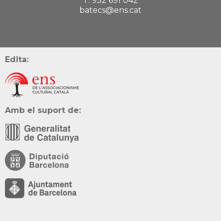
T. 932 691 042
batecs@ens.cat
Edita:
Amb el suport de: