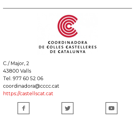
C./ Major, 2
43800 Valls
Tel. 977 60 52 06
coordinadora@cccc.cat
https://castellscat.cat