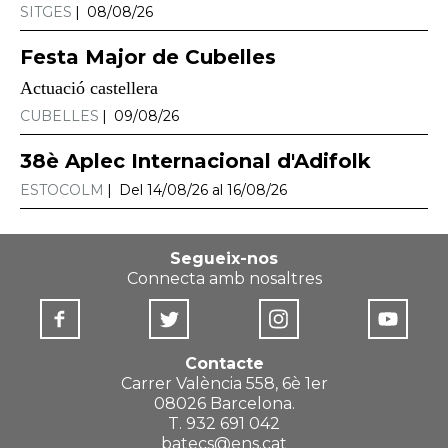
SITGES
08/08/26
Festa Major de Cubelles
Actuació castellera
CUBELLES
09/08/26
38è Aplec Internacional d'Adifolk
ESTOCOLM
Del 14/08/26 al 16/08/26
Segueix-nos
Connecta amb nosaltres
Contacte
Carrer València 558, 6è 1er
08026 Barcelona.
T. 932 691 042
batecs@ens.cat