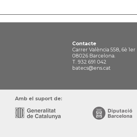
Contacte
Carrer València 558, 6è 1er
08026 Barcelona.
T. 932 691 042
batecs@ens.cat
Amb el suport de: