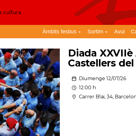
Àmbits festius
Sortim
Avui
C
Diada XXVIIè 
Castellers de
Diumenge 12/07/26
12:00 h
Carrer Blai, 34, Barcelo