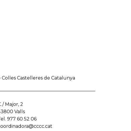
 Colles Castelleres de Catalunya
./ Major, 2
43800 Valls
el. 977 60 52 06
coordinadora@cccc.cat