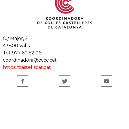
C./ Major, 2
43800 Valls
Tel. 977 60 52 06
coordinadora@cccc.cat
https://castellscat.cat