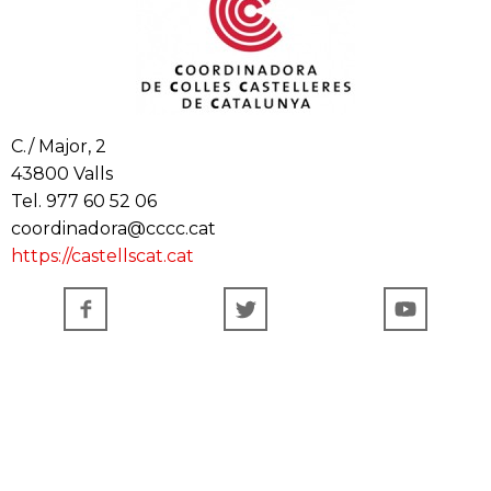
C./ Major, 2
43800 Valls
Tel. 977 60 52 06
coordinadora@cccc.cat
https://castellscat.cat