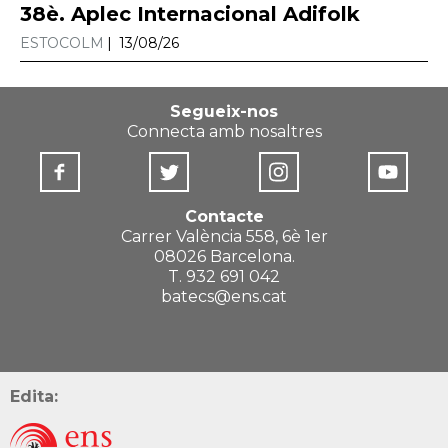
38è. Aplec Internacional Adifolk
ESTOCOLM
13/08/26
Segueix-nos
Connecta amb nosaltres
Contacte
Carrer València 558, 6è 1er
08026 Barcelona.
T. 932 691 042
batecs@ens.cat
Edita: