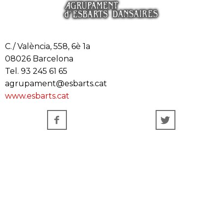
C./ València, 558, 6è 1a
08026 Barcelona
Tel. 93 245 61 65
agrupament@esbarts.cat
www.esbarts.cat