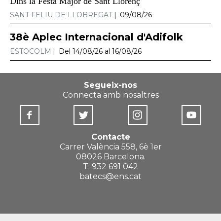
Dins la Festa Major de Sant Llorenç
SANT FELIU DE LLOBREGAT
09/08/26
38è Aplec Internacional d'Adifolk
ESTOCOLM
Del 14/08/26 al 16/08/26
Segueix-nos
Connecta amb nosaltres
Contacte
Carrer València 558, 6è 1er
08026 Barcelona.
T. 932 691 042
batecs@ens.cat