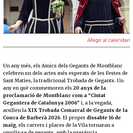
Afegir al calendari
Un any més, els Amics dels Gegants de Montblanc
celebren un dels actes més esperats de les Festes de
Sant Maties, la tradicional Trobada de Gegants. Un
any en què commemoren els
20 anys de la
proclamació de Montblanc com a “Ciutat
Gegantera de Catalunya 2006”
i, a la vegada,
acullen la
XIX Trobada Comarcal de Gegants de la
Conca de Barberà 2026
. El proper
dissabte 16 de
maig
, els carrers i places de la Vila tornaran a
omplir-se de gegants, amb la presència