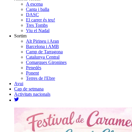
A escena
Canta i balla
DASC
El carrer és teu!
Tres Tombs
Viu el Nadal
Sortim
Alt Pirineu i Aran
Barcelona i AMB
Camp de Tarragona
Catalunya Central
Comarques Gironines
Penedès
Ponent
Terres de l'Ebre
Avui
Cap de setmana
Activitats nacionals