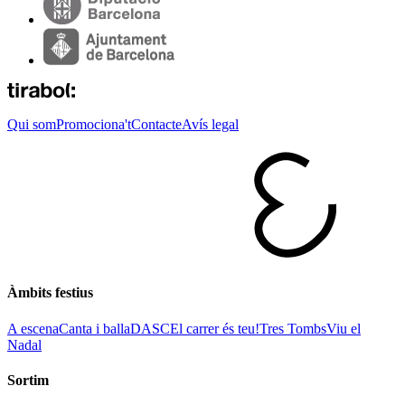
Qui som
Promociona't
Contacte
Avís legal
Àmbits festius
A escena
Canta i balla
DASC
El carrer és teu!
Tres Tombs
Viu el
Nadal
Sortim