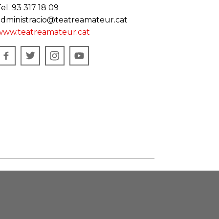
el. 93 317 18 09
administracio@teatreamateur.cat
www.teatreamateur.cat