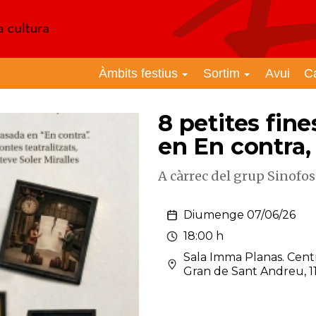
Àmbits festius
Sortim
Avui
C
8 petites fin
en En contra,
A càrrec del grup Sinofo
Diumenge 07/06/26
18:00 h
Sala Imma Planas. Cent
Gran de Sant Andreu, 11