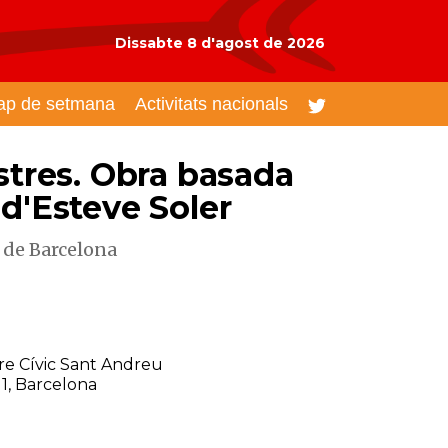
Dissabte 8 d'agost de 2026
ap de setmana
Activitats nacionals
estres. Obra basada
 d'Esteve Soler
s de Barcelona
re Cívic Sant Andreu
1, Barcelona