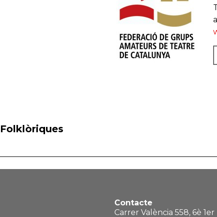
T
 Folklòriques
Contacte
Carrer València 558, 6è 1er