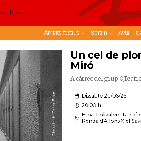
Àmbits festius
Sortim
Avui
C
Un cel de pl
Miró
A càrrec del grup QTeatr
Dissabte 20/06/26
20:00 h
Espai Polivalent Rocaf
Ronda d'Alfons X el Savi