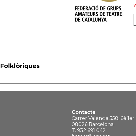
 Folklòriques
Contacte
Carrer València 558, 6è 1er
08026 Barcelona.
T. 932 691 042