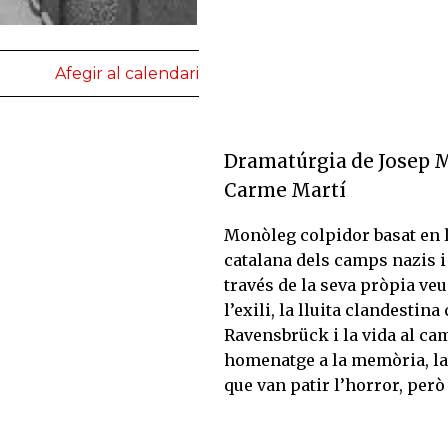
Afegir al calendari
Dramatúrgia de Josep Ma
Carme Martí
Monòleg colpidor basat en l
catalana dels camps nazis i 
través de la seva pròpia veu
l’exili, la lluita clandestin
Ravensbrück i la vida al ca
homenatge a la memòria, la d
que van patir l’horror, però 