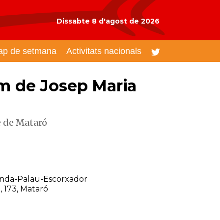
Dissabte 8 d'agost de 2026
ap de setmana
Activitats nacionals
om de Josep Maria
e de Mataró
onda-Palau-Escorxador
, 173, Mataró