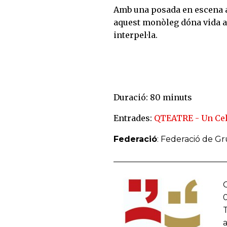
Amb una posada en escena au
aquest monòleg dóna vida a
interpel·la.
Duració: 80 minuts
Entrades:
QTEATRE - Un Cel
Federació
: Federació de G
G
T