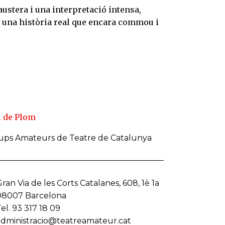
stera i una interpretació intensa,
 una història real que encara commou i
 de Plom
rups Amateurs de Teatre de Catalunya
ran Via de les Corts Catalanes, 608, 1è 1a
08007 Barcelona
el. 93 317 18 09
administracio@teatreamateur.cat