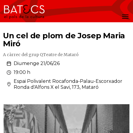
Batecs
Men
Un cel de plom de Josep Maria
Miró
A càrrec del grup QTeatre de Mataró
Diumenge 21/06/26
19:00 h
Espai Polivalent Rocafonda-Palau-Escorxador
Ronda d'Alfons X el Savi, 173, Mataró