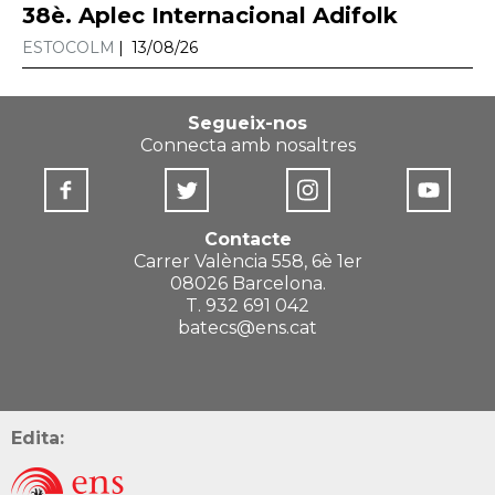
38è. Aplec Internacional Adifolk
ESTOCOLM
13/08/26
Segueix-nos
Connecta amb nosaltres
Contacte
Carrer València 558, 6è 1er
08026 Barcelona.
T. 932 691 042
batecs@ens.cat
Edita: