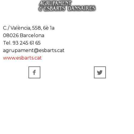
C./ València, 558, 6è 1a
08026 Barcelona
Tel. 93 245 61 65
agrupament@esbarts.cat
www.esbarts.cat