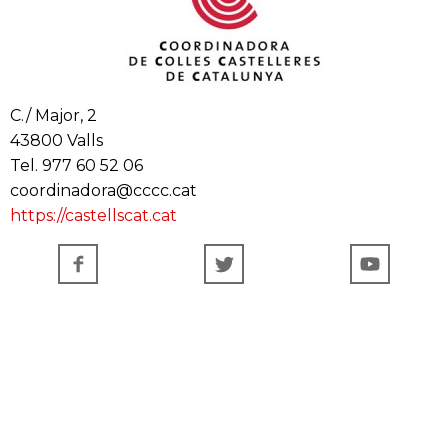
C./ Major, 2
43800 Valls
Tel. 977 60 52 06
coordinadora@cccc.cat
https://castellscat.cat