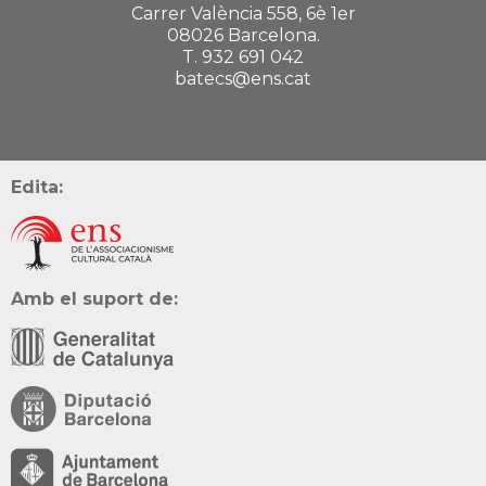
Carrer València 558, 6è 1er
08026 Barcelona.
T. 932 691 042
batecs@ens.cat
Edita:
Amb el suport de: