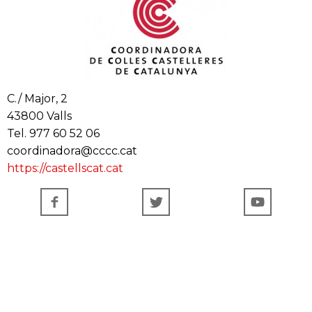
C./ Major, 2
43800 Valls
Tel. 977 60 52 06
coordinadora@cccc.cat
https://castellscat.cat