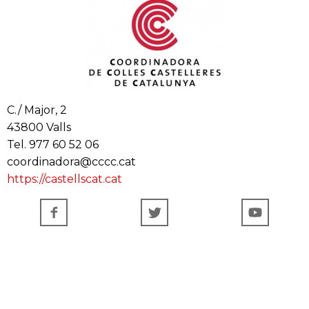
C./ Major, 2
43800 Valls
Tel. 977 60 52 06
coordinadora@cccc.cat
https://castellscat.cat