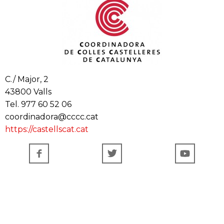
C./ Major, 2
43800 Valls
Tel. 977 60 52 06
coordinadora@cccc.cat
https://castellscat.cat