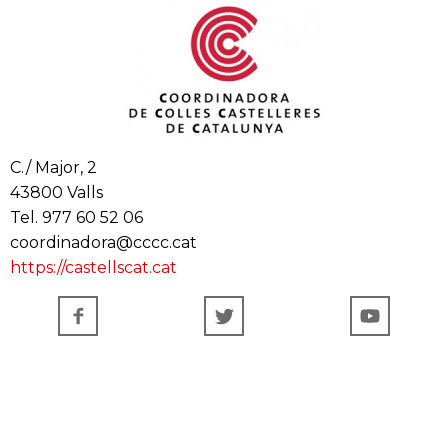
C./ Major, 2
43800 Valls
Tel. 977 60 52 06
coordinadora@cccc.cat
https://castellscat.cat