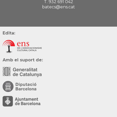
T. 932 691 042
batecs@ens.cat
Edita:
Amb el suport de: