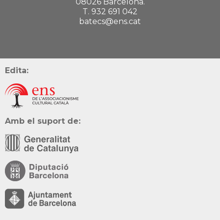
08026 Barcelona.
T. 932 691 042
batecs@ens.cat
Edita:
Amb el suport de: