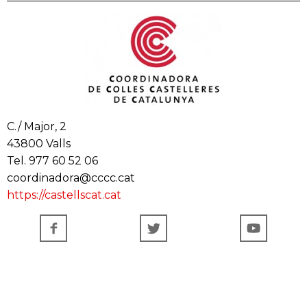
C./ Major, 2
43800 Valls
Tel. 977 60 52 06
coordinadora@cccc.cat
https://castellscat.cat