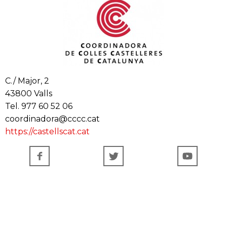
C./ Major, 2
43800 Valls
Tel. 977 60 52 06
coordinadora@cccc.cat
https://castellscat.cat