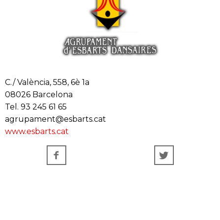
C./ València, 558, 6è 1a
08026 Barcelona
Tel. 93 245 61 65
agrupament@esbarts.cat
www.esbarts.cat