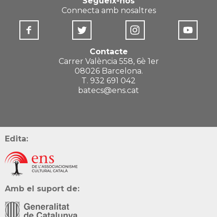
Segueix-nos
Connecta amb nosaltres
Contacte
Carrer València 558, 6è 1er
08026 Barcelona.
T. 932 691 042
batecs@ens.cat
Edita:
Amb el suport de: