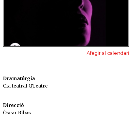
Afegir al calendari
Dramatúrgia
Cia teatral QTeatre
Direcció
Òscar Ribas