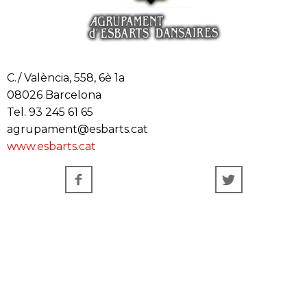
C./ València, 558, 6è 1a
08026 Barcelona
Tel. 93 245 61 65
agrupament@esbarts.cat
www.esbarts.cat