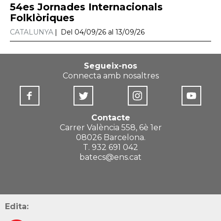
54es Jornades Internacionals
Folklòriques
CATALUNYA
Del 04/09/26 al 13/09/26
Segueix-nos
Connecta amb nosaltres
Contacte
Carrer València 558, 6è 1er
08026 Barcelona.
T. 932 691 042
batecs@ens.cat
Edita: