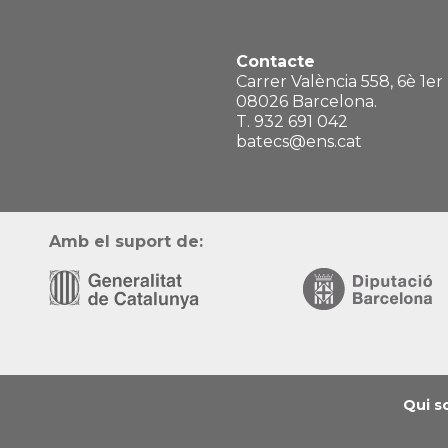
Contacte
Carrer València 558, 6è 1er
08026 Barcelona.
T. 932 691 042
batecs@ens.cat
Amb el suport de:
Qui s