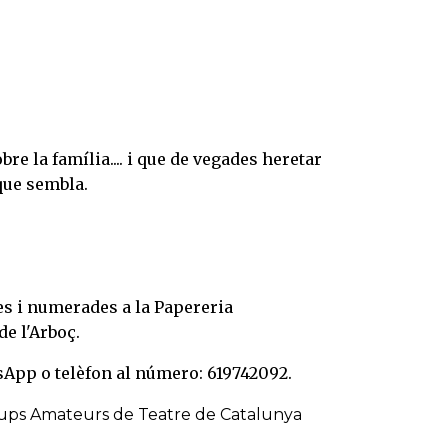
e la família.... i que de vegades heretar
que sembla.
es i numerades a la Papereria
de l'Arboç.
sApp o telèfon al número: 619742092.
rups Amateurs de Teatre de Catalunya