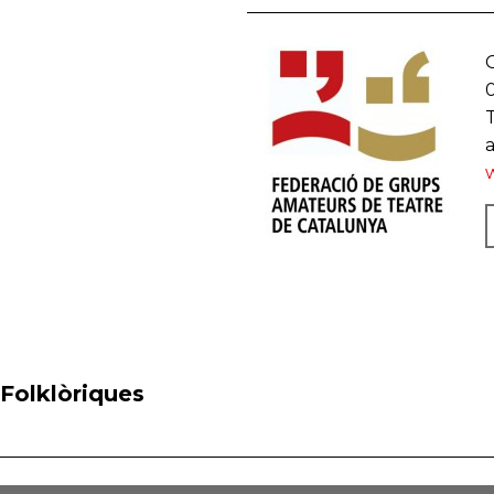
G
T
 Folklòriques