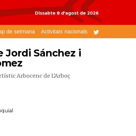
Dissabte 8 d'agost de 2026
ap de setmana
Activitats nacionals
 Jordi Sánchez i
ómez
rtístic Arbocenc de L'Arboç
oquial