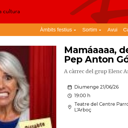
Àmbits festius
Sortim
Avui
C
Mamáaaaa, de
Pep Anton G
A càrrec del grup Elenc A
Diumenge 21/06/26
19:00 h
Teatre del Centre Parr
L'Arboç