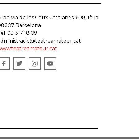
ran Via de les Corts Catalanes, 608, 1è 1a
08007 Barcelona
el. 93 317 18 09
administracio@teatreamateur.cat
www.teatreamateur.cat