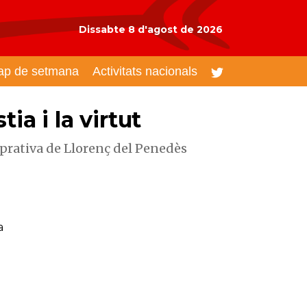
Dissabte 8 d'agost de 2026
ap de setmana
Activitats nacionals
ia i la virtut
prativa de Llorenç del Penedès
a