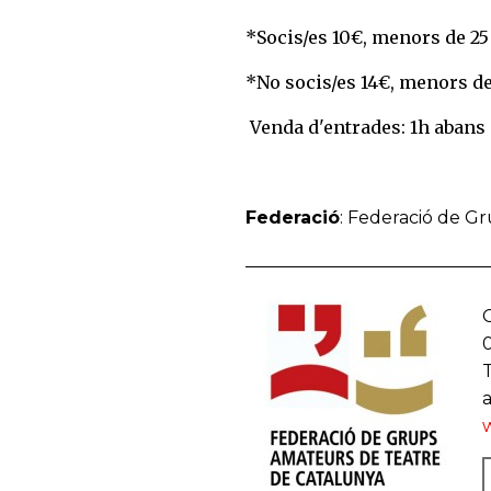
*Socis/es 10€, menors de 2
*No socis/es 14€, menors d
Venda d'entrades: 1h abans
Federació
: Federació de G
G
T