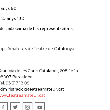
5 anys 6€
e 25 anys 10€
 de cadascuna de les representacions.
rups Amateurs de Teatre de Catalunya
ran Via de les Corts Catalanes, 608, 1è 1a
08007 Barcelona
el. 93 317 18 09
administracio@teatreamateur.cat
www.teatreamateur.cat