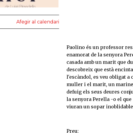
Afegir al calendari
Paolino és un professor res
enamorat de la senyora Pere
casada amb un marit que du
descobreix que està encinta 
l'escàndol, es veu obligat a
muller i el marit, un marin
defuig els seus deures conju
la senyora Perella -o el que é
viuran un sopar inoblidable
Preu: