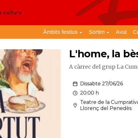
Àmbits festius
Sortim
Avui
C
L'home, la bèst
A càrrec del grup La Cum
Dissabte 27/06/26
20:00 h
Teatre de la Cumprativ
Llorenç del Penedès