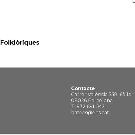
 Folklòriques
Contacte
Carrer València 558, 6è 1er
08026 Barcelona.
T. 932 691 042
batecs@ens.cat