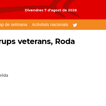
Divendres 7 d'agost de 2026
ap de setmana
Activitats nacionals
rups veterans, Roda
elida