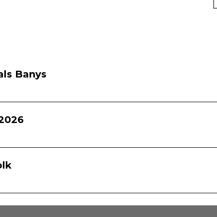
als Banys
2026
olk