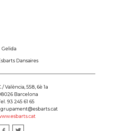
 Gelida
sbarts Dansaires
./ València, 558, 6è 1a
08026 Barcelona
el. 93 245 61 65
agrupament@esbarts.cat
www.esbarts.cat