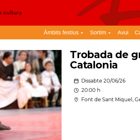
Àmbits festius
Sortim
Avui
C
Trobada de g
Catalonia
Dissabte 20/06/26
20:00 h
Font de Sant Miquel, G