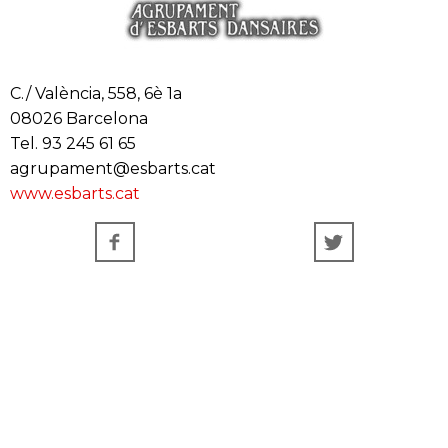
C./ València, 558, 6è 1a
08026 Barcelona
Tel. 93 245 61 65
agrupament@esbarts.cat
www.esbarts.cat