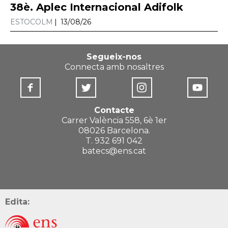
38è. Aplec Internacional Adifolk
ESTOCOLM
13/08/26
Segueix-nos
Connecta amb nosaltres
Contacte
Carrer València 558, 6è 1er
08026 Barcelona.
T. 932 691 042
batecs@ens.cat
Edita: